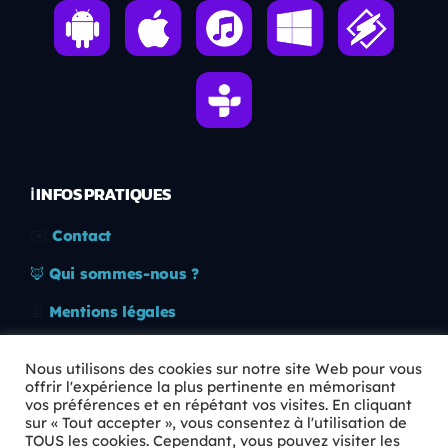
ℹ️ INFOS PRATIQUES
✉️
Contact
🦊
Qui sommes-nous ?
📄
Mentions légales
🔒
Confidentialité
Nous utilisons des cookies sur notre site Web pour vous
offrir l'expérience la plus pertinente en mémorisant
🛡️
RGPD
vos préférences et en répétant vos visites. En cliquant
sur « Tout accepter », vous consentez à l'utilisation de
Copyright © 2026 Animkids. Tous droits réservés.
TOUS les cookies. Cependant, vous pouvez visiter les