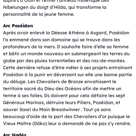
saphirs d’Odin et retirer l’anneau maléfique des
Nibelungen du doigt d’Hilda, qui transforme la
personnalité de la jeune femme.
Arc Poséidon
Après avoir enlevé la Déesse Athéna à Asgard, Poséidon
l’a emmené dans son domaine qui se trouve dans les
profondeurs de la mers. Il souhaite faire d’elle sa femme
et bâtir un monde nouveau en submergeant les terres du
globe par des pluies torrentielles et des raz-de-marées.
Cette dernière refuse d’être mêler à ses projets entraînant
Poséidon à la punir en déversant sur elle une bonne partie
du déluge. Les Chevaliers de Bronze envahissent le
territoire sacré du Dieu des Océans afin de mettre un
terme à ses folies. Ils doivent pour cela défaire les sept
Généraux Marinas, détruire leurs Piliers, Poséidon, et
sauver Saori du Main Breadwinner . Tout ça sans
beaucoup d’aide de la part des Chevaliers d’or puisque le
Vieux Maître (Dôko) leur a demandé de ne pas s’y rendre.
Arc Hadès