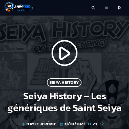
play_arrow
search
menu
play_arrow
SEIYA HISTORY
Seiya History – Les
génériques de Saint Seiya
BAYLE JÉRÉMIE
31/10/2021
23
mic
today