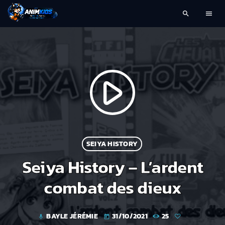
search
menu
play_arrow
SEIYA HISTORY
Seiya History – L’ardent
combat des dieux
BAYLE JÉRÉMIE
31/10/2021
25
mic
today