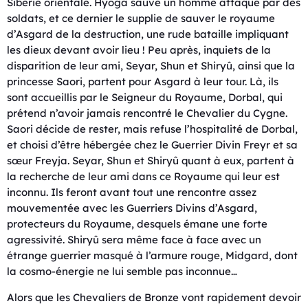
Sibérie orientale. Hyôga sauve un homme attaqué par des
soldats, et ce dernier le supplie de sauver le royaume
d’Asgard de la destruction, une rude bataille impliquant
les dieux devant avoir lieu ! Peu après, inquiets de la
disparition de leur ami, Seyar, Shun et Shiryû, ainsi que la
princesse Saori, partent pour Asgard à leur tour. Là, ils
sont accueillis par le Seigneur du Royaume, Dorbal, qui
prétend n’avoir jamais rencontré le Chevalier du Cygne.
Saori décide de rester, mais refuse l’hospitalité de Dorbal,
et choisi d’être hébergée chez le Guerrier Divin Freyr et sa
sœur Freyja. Seyar, Shun et Shiryû quant à eux, partent à
la recherche de leur ami dans ce Royaume qui leur est
inconnu. Ils feront avant tout une rencontre assez
mouvementée avec les Guerriers Divins d’Asgard,
protecteurs du Royaume, desquels émane une forte
agressivité. Shiryû sera même face à face avec un
étrange guerrier masqué à l’armure rouge, Midgard, dont
la cosmo-énergie ne lui semble pas inconnue…
Alors que les Chevaliers de Bronze vont rapidement devoir