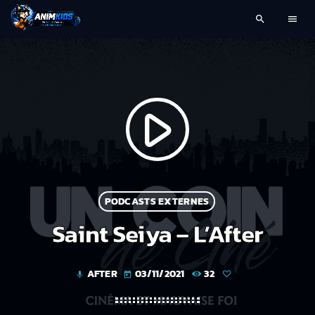
search
menu
play_arrow
PODCASTS EXTERNES
Saint Seiya – L’After
AFTER
03/11/2021
32
mic
today