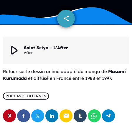
share
email
play_arrow
Saint Seiya - L'After
After
Retour sur le dessin animé adapté du manga de
Masami
Kurumada
et diffusé en France entre 1988 et 1997.
PODCASTS EXTERNES
email