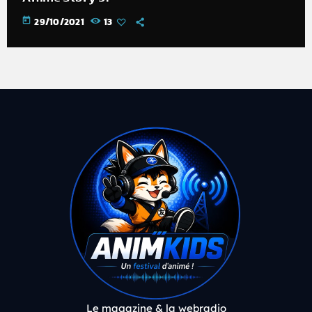
today
29/10/2021
13
Le magazine & la webradio