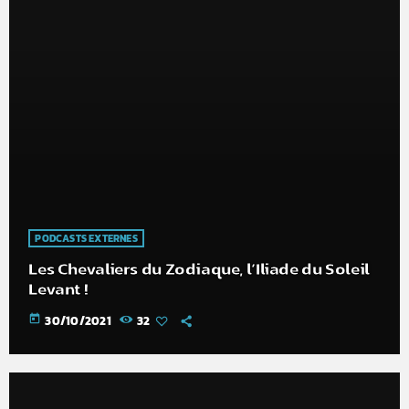
PODCASTS EXTERNES
Les Chevaliers du Zodiaque, l’Iliade du Soleil
Levant !
today
30/10/2021
32