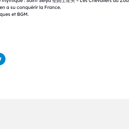
e mythique : Saint Seiya 聖闘士星矢 – Les Chevaliers du Zod
en a su conquérir la France.
riques et BGM.