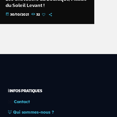
du Soleil Levant !
30/10/2021
32
today
ℹ️ INFOS PRATIQUES
✉️
Contact
🦊
Qui sommes-nous ?