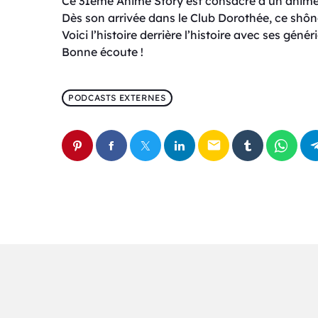
Ce 31ème Anime Story est consacré à un anim
Dès son arrivée dans le Club Dorothée, ce shôn
Voici l’histoire derrière l’histoire avec ses géné
Bonne écoute !
PODCASTS EXTERNES
email