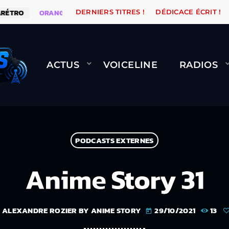
TRO
ORANGE ROAD QUI PASSE, ÇA LE FAIT !
NAMI
DERNIERS TITRES !
DÉDICACE ÉCRIT !
ACTUS
VOICELINE
RADIOS
PODCASTS EXTERNES
Anime Story 31
ALEXANDRE ROZIER BY ANIME STORY
29/10/2021
13
today