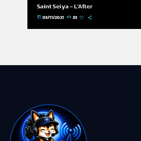
Saint Seiya – L’After
03/11/2021
33
today