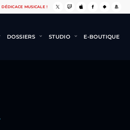
BERNARD MINET - FLY (GÉNÉRIQUE)
COOL CE SITE ! ????
DÉDICACE MUSICALE !
DOSSIERS
STUDIO
E-BOUTIQUE