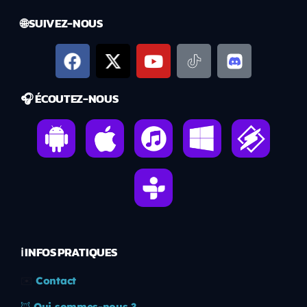
🌐 SUIVEZ-NOUS
🎧 ÉCOUTEZ-NOUS
ℹ️ INFOS PRATIQUES
✉️
Contact
🦊
Qui sommes-nous ?