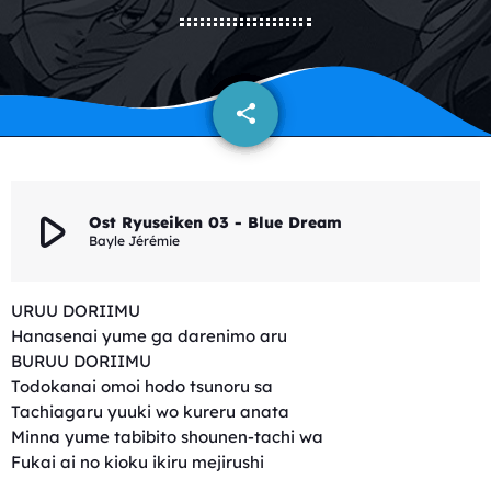
share
email
play_arrow
Ost Ryuseiken 03 - Blue Dream
Bayle Jérémie
URUU DORIIMU
Hanasenai yume ga darenimo aru
BURUU DORIIMU
Todokanai omoi hodo tsunoru sa
Tachiagaru yuuki wo kureru anata
Minna yume tabibito shounen-tachi wa
Fukai ai no kioku ikiru mejirushi