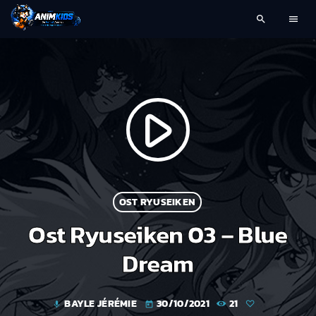
search
menu
play_arrow
OST RYUSEIKEN
Ost Ryuseiken 03 – Blue
Dream
BAYLE JÉRÉMIE
30/10/2021
21
mic
today