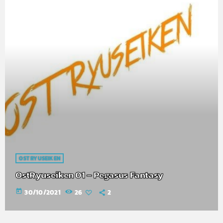
OST RYUSEIKEN
OstRyuseiken 01 – Pegasus Fantasy
today
30/10/2021
26
2