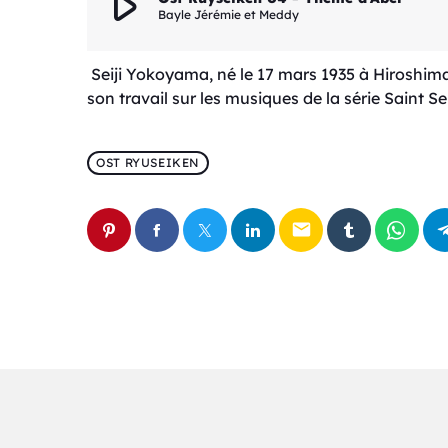
play_arrow
Bayle Jérémie et Meddy
Seiji Yokoyama, né le 17 mars 1935 à Hiroshima
son travail sur les musiques de la série Saint Se
OST RYUSEIKEN
email