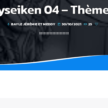
yseiken 04 – Thème
BAYLE JÉRÉMIE ET MEDDY
30/10/2021
25
mic
today