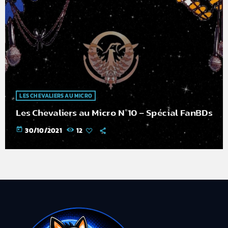
LES CHEVALIERS AU MICRO
Les Chevaliers au Micro N°10 – Spécial FanBDs
today
30/10/2021
12