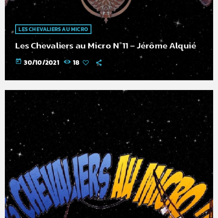
LES CHEVALIERS AU MICRO
Les Chevaliers au Micro N°11 – Jérôme Alquié
today
30/10/2021
18