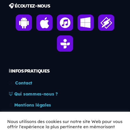
🎧 ÉCOUTEZ-NOUS
ℹ️ INFOS PRATIQUES
✉️
Contact
🦊
Qui sommes-nous ?
📄
Mentions légales
🔒
Confidentialité
Nous utilisons des cookies sur notre site Web pour vous
offrir l'expérience la plus pertinente en mémorisant
🛡️
RGPD