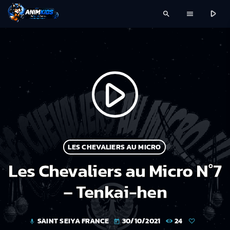
play_arrow
search
menu
play_arrow
LES CHEVALIERS AU MICRO
Les Chevaliers au Micro N°7
– Tenkai-hen
SAINT SEIYA FRANCE
30/10/2021
24
mic
today