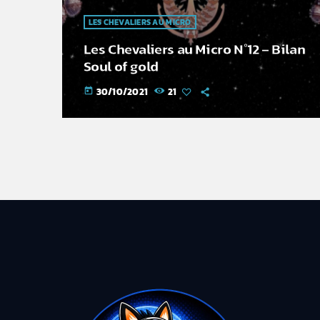
LES CHEVALIERS AU MICRO
Les Chevaliers au Micro N°12 – Bilan
Soul of gold
30/10/2021
21
today