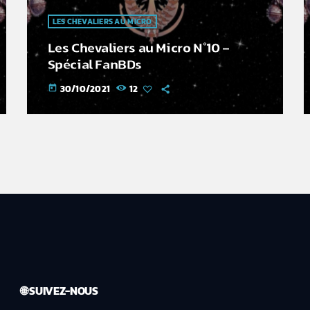
LES CHEVALIERS AU MICRO
Les Chevaliers au Micro N°10 –
Spécial FanBDs
30/10/2021
12
today
🌐 SUIVEZ-NOUS