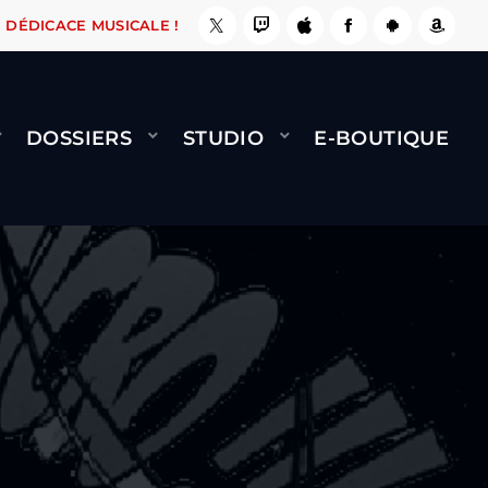
ASSE, ÇA LE FAIT !
NAMI
BERNARD MINET - 
DÉDICACE MUSICALE !
DOSSIERS
STUDIO
E-BOUTIQUE