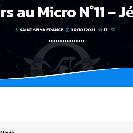
rs au Micro N°11 – 
SAINT SEIYA FRANCE
30/10/2021
17
mic
today
 Alquié