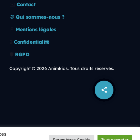
✉️
Contact
🦊
Qui sommes-nous ?
📄
Mentions légales
🔒
Confidentialité
🛡️
RGPD
Copyright © 2026 Animkids. Tous droits réservés.
share
email
ces
Paramètres Cookie
Tout accepter