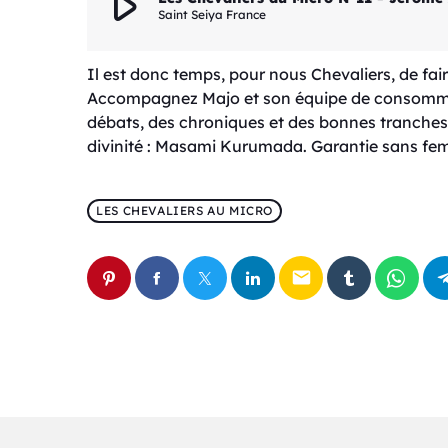
play_arrow
Saint Seiya France
Il est donc temps, pour nous Chevaliers, de fai
Accompagnez Majo et son équipe de consommate
débats, des chroniques et des bonnes tranches 
divinité : Masami Kurumada. Garantie sans femm
LES CHEVALIERS AU MICRO
email