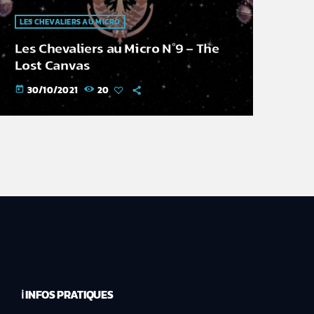
LES CHEVALIERS AU MICRO
Les Chevaliers au Micro N°9 – The
Lost Canvas
30/10/2021
20
today
ℹ️ INFOS PRATIQUES