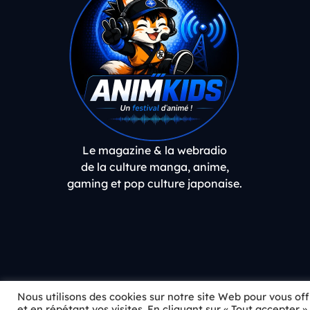
Le magazine & la webradio
de la culture manga, anime,
gaming et pop culture japonaise.
Nous utilisons des cookies sur notre site Web pour vous of
Kaze No Anthem
et en répétant vos visites. En cliquant sur « Tout accepter 