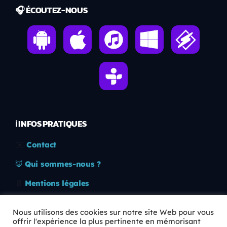
🎧 ÉCOUTEZ-NOUS
ℹ️ INFOS PRATIQUES
✉️
Contact
🦊
Qui sommes-nous ?
📄
Mentions légales
🔒
Confidentialité
Nous utilisons des cookies sur notre site Web pour vous
offrir l'expérience la plus pertinente en mémorisant
🛡️
RGPD