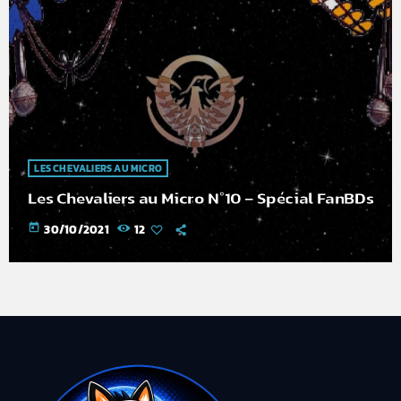
LES CHEVALIERS AU MICRO
Les Chevaliers au Micro N°10 – Spécial FanBDs
today
30/10/2021
12