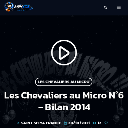
search
menu
play_arrow
LES CHEVALIERS AU MICRO
Les Chevaliers au Micro N°6
– Bilan 2014
SAINT SEIYA FRANCE
30/10/2021
12
mic
today