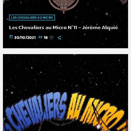
LES CHEVALIERS AU MICRO
Les Chevaliers au Micro N°11 – Jérôme Alquié
today
30/10/2021
18