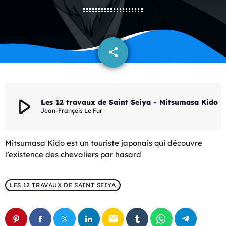
share
email
play_arrow
Les 12 travaux de Saint Seiya - Mitsumasa Kido
Jean-François Le Fur
Mitsumasa Kido est un touriste japonais qui découvre
l’existence des chevaliers par hasard
LES 12 TRAVAUX DE SAINT SEIYA
email