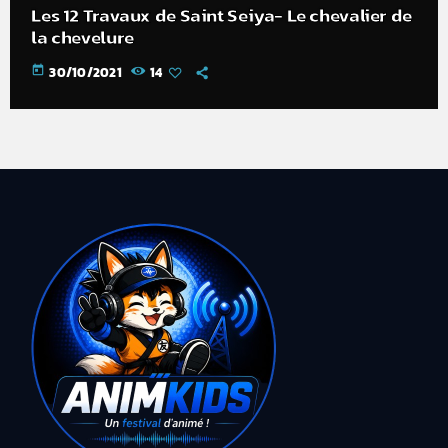
Les 12 Travaux de Saint Seiya- Le chevalier de
la chevelure
today
30/10/2021
14