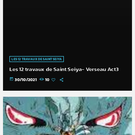
LES 12 TRAVAUX DE SAINT SEIYA
Les 12 travaux de Saint Seiya- Verseau Act3
today
30/10/2021
10