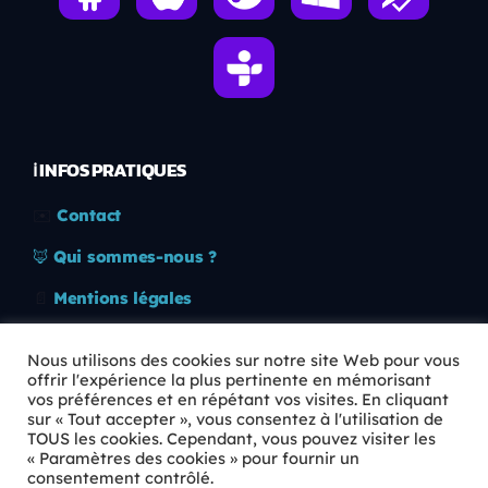
ℹ️ INFOS PRATIQUES
✉️
Contact
🦊
Qui sommes-nous ?
📄
Mentions légales
🔒
Confidentialité
Nous utilisons des cookies sur notre site Web pour vous
offrir l'expérience la plus pertinente en mémorisant
🛡️
RGPD
vos préférences et en répétant vos visites. En cliquant
sur « Tout accepter », vous consentez à l'utilisation de
Copyright © 2026 Animkids. Tous droits réservés.
TOUS les cookies. Cependant, vous pouvez visiter les
« Paramètres des cookies » pour fournir un
consentement contrôlé.