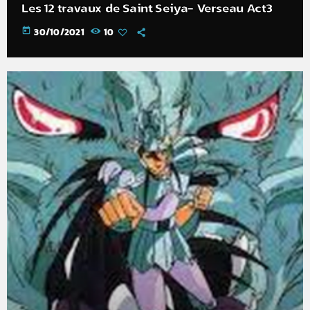
Les 12 travaux de Saint Seiya- Verseau Act3
today
30/10/2021
10