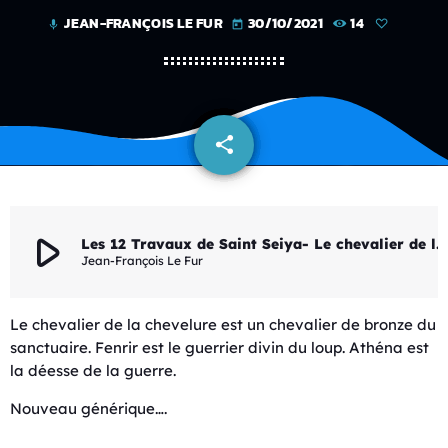
JEAN-FRANÇOIS LE FUR
30/10/2021
14
mic
today
share
email
play_arrow
Les 12 Travaux de Saint Seiya- Le chevalier de la chevelure
Jean-François Le Fur
Le chevalier de la chevelure est un chevalier de bronze du
sanctuaire. Fenrir est le guerrier divin du loup. Athéna est
la déesse de la guerre.
Nouveau générique….