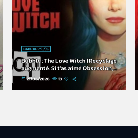
BABURU バブル
Bubble : The Love Witch (Recyclage
augmenté. Si t'as aimé Obsession,
c'est pour toi)
21/06/2026
13
today