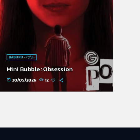
BABURU バブル
Mini Bubble : Obsession
30/05/2026
12
today