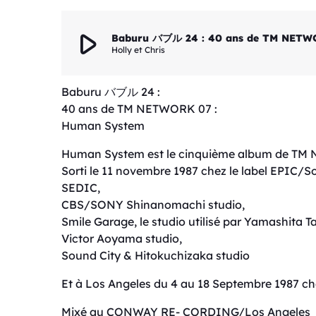
play_arrow
Baburu バブル 24 : 40 ans de TM NETW
Holly et Chris
Baburu バブル 24 :
40 ans de TM NETWORK 07 :
Human System
Human System est le cinquième album de T
Sorti le 11 novembre 1987 chez le label EPIC/Sony
SEDIC,
CBS/SONY Shinanomachi studio,
Smile Garage, le studio utilisé par Yamashita T
Victor Aoyama studio,
Sound City & Hitokuchizaka studio
Et à Los Angeles du 4 au 18 Septembre 1987
Mixé au CONWAY RE- CORDING/Los Angeles