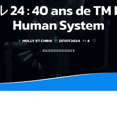
24 : 40 ans de TM 
Human System
HOLLY ET CHRIS
21/07/2024
4
mic
today