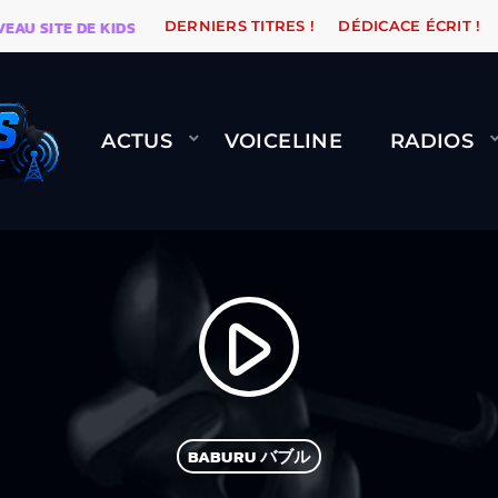
 SITE DE KIDSUNE
WARÉTRO
ORANGE ROAD QUI PA
DERNIERS TITRES !
DÉDICACE ÉCRIT !
ACTUS
VOICELINE
RADIOS
play_arrow
BABURU バブル