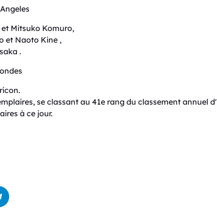
 Angeles
o et Mitsuko Komuro,
 et Naoto Kine ,
saka .
condes
ricon.
mplaires, se classant au 41e rang du classement annuel d'
ires à ce jour.