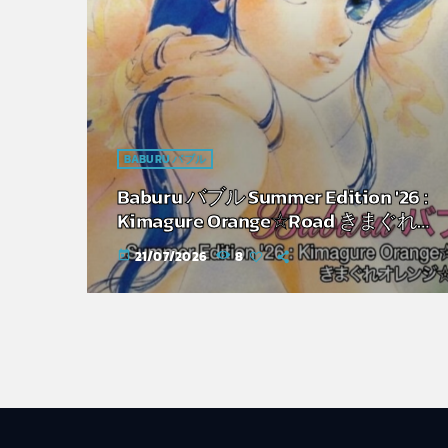
BABURU バブル
Baburu バブル Summer Edition '26 :
Kimagure Orange☆Road きまぐれオ
レンジ☆ロード
21/07/2026
8
today