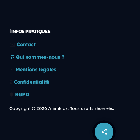
ℹ️ INFOS PRATIQUES
✉️
Contact
🦊
Qui sommes-nous ?
📄
Mentions légales
🔒
Confidentialité
🛡️
RGPD
Copyright © 2026 Animkids. Tous droits réservés.
share
email