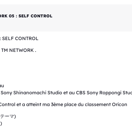
ORK 05 : SELF CONTROL
 : SELF CONTROL
 de TM NETWORK .
au
S Sony Shinanomachi Studio et au CBS Sony Roppongi Stu
elf Control et a atteint ma 3ème place du classement Oricon
gのテーマ)
)