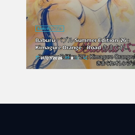
BABURU バブル
Baburu バブル Summer Edition '26 :
Kimagure Orange☆Road きまぐれオ
レンジ☆ロード
21/07/2026
8
today