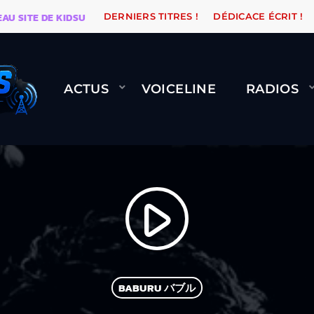
SITE DE KIDSUNE
WARÉTRO
ORANGE ROAD QUI PASS
DERNIERS TITRES !
DÉDICACE ÉCRIT !
ACTUS
VOICELINE
RADIOS
play_arrow
BABURU バブル