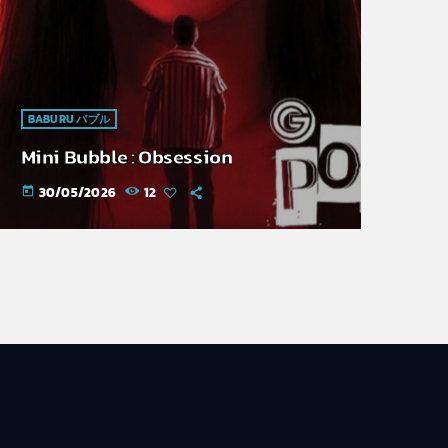
BABURU バブル
Mini Bubble : Obsession
30/05/2026
12
today