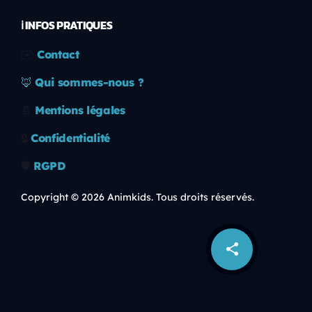
ℹ️ INFOS PRATIQUES
✉️
Contact
🦊
Qui sommes-nous ?
📄
Mentions légales
🔒
Confidentialité
🛡️
RGPD
Copyright © 2026 Animkids. Tous droits réservés.
share
email