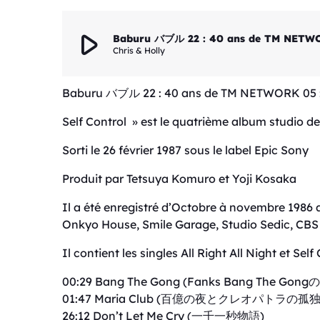
play_arrow
Baburu バブル 22 : 40 ans de TM NETW
Chris & Holly
Baburu バブル 22 : 40 ans de TM NETWORK 05
Self Control » est le quatrième album studio
Sorti le 26 février 1987 sous le label Epic Sony
Produit par Tetsuya Komuro et Yoji Kosaka
Il a été enregistré d’Octobre à novembre 1986 
Onkyo House, Smile Garage, Studio Sedic, CB
Il contient les singles All Right All Night et S
00:29 Bang The Gong (Fanks Bang The Gon
01:47 Maria Club (百億の夜とクレオパトラの孤独
26:12 Don’t Let Me Cry (一千一秒物語)