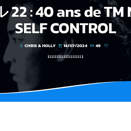
22 : 40 ans de TM 
SELF CONTROL
CHRIS & HOLLY
14/07/2024
49
mic
today