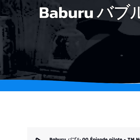
Baburu バブル 0
Baburu バブル 00 Épisode pilote - TM N