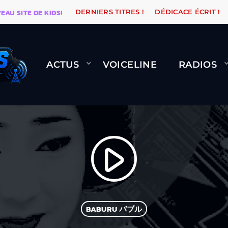
SITE DE KIDSUNE
WARÉTRO
ORANGE ROAD QUI PAS
DERNIERS TITRES !
DÉDICACE ÉCRIT !
ACTUS
VOICELINE
RADIOS
play_arrow
BABURU バブル