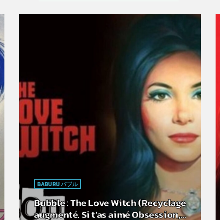
BABURU バブル
Bubble : The Love Witch (Recyclage
augmenté. Si t'as aimé Obsession,