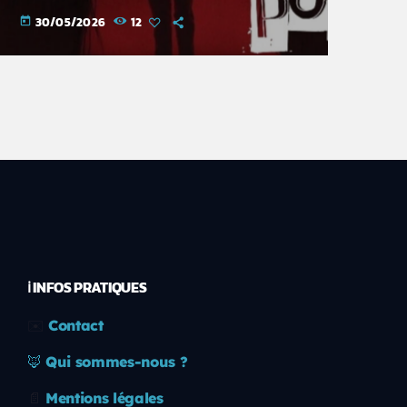
30/05/2026
12
today
ℹ️ INFOS PRATIQUES
✉️
Contact
🦊
Qui sommes-nous ?
📄
Mentions légales