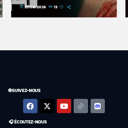
c'est pour toi)
21/06/2026
13
today
🌐 SUIVEZ-NOUS
🎧 ÉCOUTEZ-NOUS