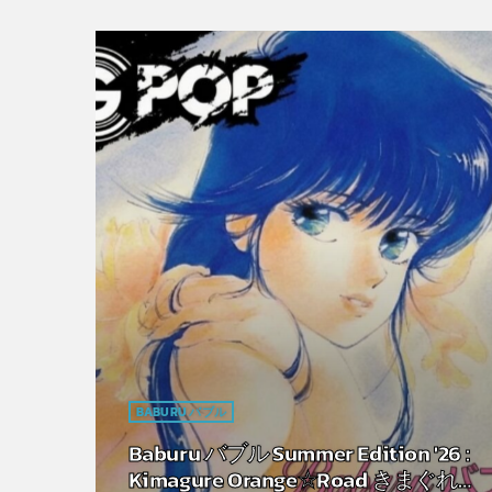
BABURU バブル
Baburu バブル Summer Edition '26 :
Kimagure Orange☆Road きまぐれオ