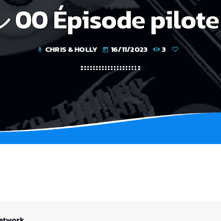
0 Épisode pilote
CHRIS & HOLLY
16/11/2023
3
mic
today
etwork