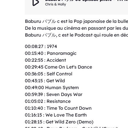
play_arrow
Chris & Holly
Baburu バブル c est la Pop japonaise de la bulle é
De la musique au cinéma en passant par les duos
Baburu バブル, c est le Podcast qui roule en décap
00:08:27 : 1974
00:15:40 : Panoramagic
00:22:55 : Accident
00:29:45 Come On Let's Dance
00:36:05 : Self Control
00:43:15 : Get Wild
00:49:00 Human System
00:59:39 : Seven Days War
01:05:02 : Resistance
01:10:40 : Time To Count Down
01:16:15 : We Love The Earth
01:28:15 : Get Wild Zero (Demo)