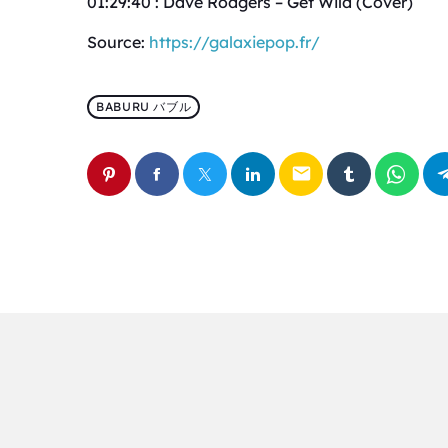
01:29:40 : Dave Rodgers – Get Wild (Cover)
Source:
https://galaxiepop.fr/
BABURU バブル
email