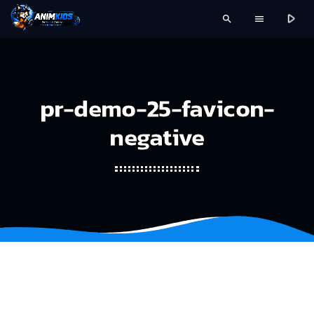
play_arrow
search
menu
pr-demo-25-favicon-
negative