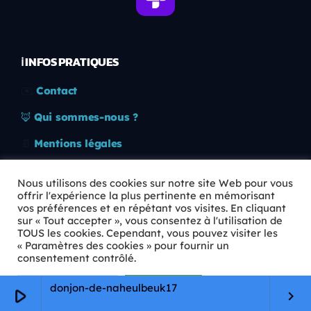
ℹ️ INFOS PRATIQUES
✉️
Contact
🦊
Qui sommes-nous ?
📄
Mentions légales
🔒
Confidentialité
Nous utilisons des cookies sur notre site Web pour vous
offrir l'expérience la plus pertinente en mémorisant
🛡️
RGPD
vos préférences et en répétant vos visites. En cliquant
sur « Tout accepter », vous consentez à l'utilisation de
Copyright © 2026 Animkids. Tous droits réservés.
TOUS les cookies. Cependant, vous pouvez visiter les
« Paramètres des cookies » pour fournir un
consentement contrôlé.
Paramètres Cookie
Tout accepter
donjon-de-naheulbeuk17
play_arrow
keyboard_arrow_right