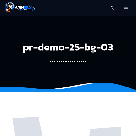
search
menu
pr-demo-25-bg-03