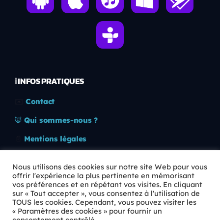
ℹ️ INFOS PRATIQUES
✉️
Contact
🦊
Qui sommes-nous ?
📄
Mentions légales
🔒
Confidentialité
Nous utilisons des cookies sur notre site Web pour vous
offrir l'expérience la plus pertinente en mémorisant
🛡️
RGPD
vos préférences et en répétant vos visites. En cliquant
sur « Tout accepter », vous consentez à l'utilisation de
Copyright © 2026 Animkids. Tous droits réservés.
TOUS les cookies. Cependant, vous pouvez visiter les
« Paramètres des cookies » pour fournir un
consentement contrôlé.