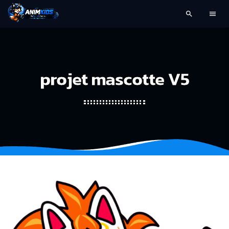
search
menu
projet mascotte V5