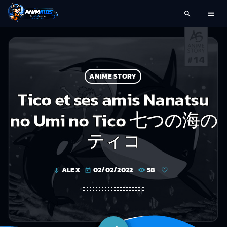
search
menu
ANIME STORY
Tico et ses amis Nanatsu
no Umi no Tico 七つの海の
ティコ
ALEX
02/02/2022
58
mic
today