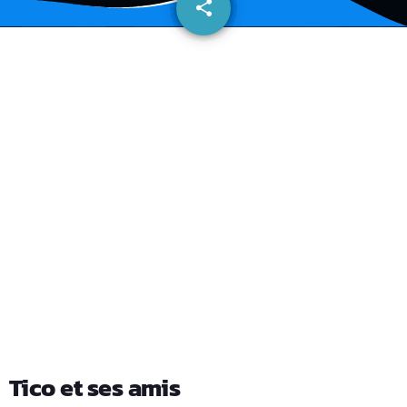
share
email
Tico et ses amis