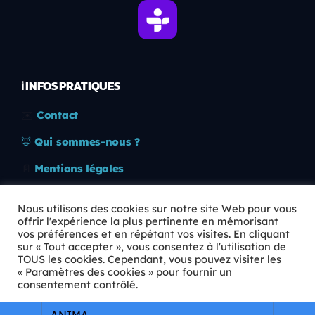
ℹ️ INFOS PRATIQUES
✉️
Contact
🦊
Qui sommes-nous ?
📄
Mentions légales
🔒
Confidentialité
Nous utilisons des cookies sur notre site Web pour vous
offrir l'expérience la plus pertinente en mémorisant
🛡️
RGPD
vos préférences et en répétant vos visites. En cliquant
sur « Tout accepter », vous consentez à l'utilisation de
Copyright © 2026 Animkids. Tous droits réservés.
TOUS les cookies. Cependant, vous pouvez visiter les
« Paramètres des cookies » pour fournir un
consentement contrôlé.
Paramètres Cookie
Tout accepter
ANIMA