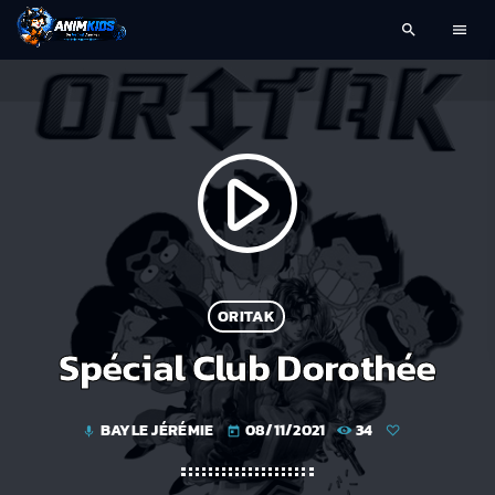
search
menu
play_arrow
ORITAK
Spécial Club Dorothée
BAYLE JÉRÉMIE
08/11/2021
34
mic
today