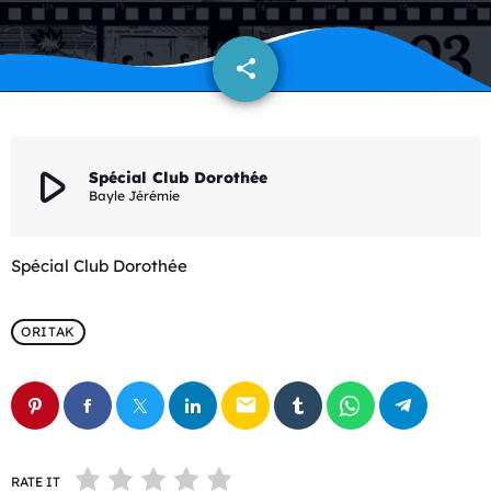
share
email
play_arrow
Spécial Club Dorothée
Bayle Jérémie
Spécial Club Dorothée
ORITAK
email
RATE IT