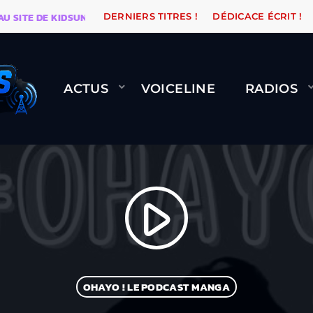
ITE DE KIDSUNE
WARÉTRO
ORANGE ROAD QUI PASS
DERNIERS TITRES !
DÉDICACE ÉCRIT !
ACTUS
VOICELINE
RADIOS
play_arrow
OHAYO ! LE PODCAST MANGA