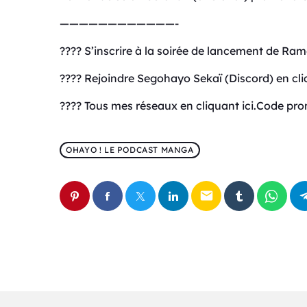
————————————-
???? S’inscrire à la soirée de lancement de Ramen
???? Rejoindre Segohayo Sekaï (Discord) en cliquant ⁠⁠⁠⁠⁠⁠⁠⁠⁠⁠⁠ic
???? Tous mes réseaux en cliquant ⁠⁠⁠⁠⁠⁠⁠⁠⁠⁠⁠⁠⁠⁠⁠⁠⁠⁠⁠⁠⁠⁠⁠⁠⁠⁠⁠⁠⁠⁠⁠⁠⁠⁠⁠ici⁠⁠⁠⁠⁠⁠⁠⁠⁠⁠⁠⁠⁠⁠⁠⁠⁠⁠
OHAYO ! LE PODCAST MANGA
email