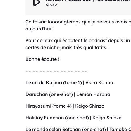
play_arrow
ohayo
Ça faisait loooongtemps que je ne vous avais pa
aujourd’hui !
Pour celleux qui écoutent le podcast depuis un 
certes de niche, mais très qualitatifs !
Bonne écoute !
– – – – – – – – – – – – – – – – – –
Le cri du Kujima (tome 1) | Akira Konno
Daruchan (one-shot) | Lemon Haruna
Hirayasumi (tome 4) | Keigo Shinzo
Holiday Function (one-shot) | Keigo Shinzo
Le monde selon Setchan (one-shot) | Tomoko