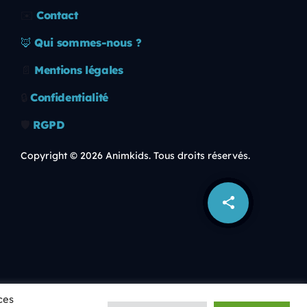
✉️
Contact
🦊
Qui sommes-nous ?
📄
Mentions légales
🔒
Confidentialité
🛡️
RGPD
Copyright © 2026 Animkids. Tous droits réservés.
share
email
ces