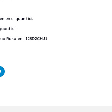
 en cliquant ⁠ici⁠.
i⁠⁠⁠⁠⁠⁠⁠⁠⁠⁠⁠.
⁠⁠⁠⁠⁠⁠⁠⁠⁠⁠⁠⁠⁠⁠⁠⁠⁠.Code promo Rakuten : 123D2CHJ1