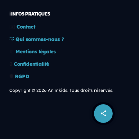
ℹ️ INFOS PRATIQUES
✉️
Contact
🦊
Qui sommes-nous ?
📄
Mentions légales
🔒
Confidentialité
🛡️
RGPD
Copyright © 2026 Animkids. Tous droits réservés.
share
email