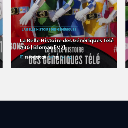
LA BELLE HISTOIRE DES GÉNÉRIQUES
La Belle Histoire des Génériques Télé
#36 | Bioman [V2]
19/06/2026
10
today