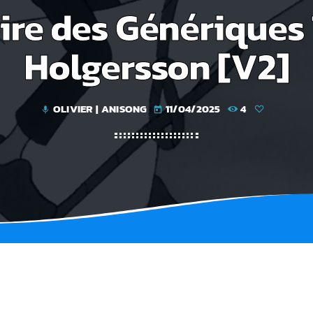
ire des Génériques 
Holgersson [V2]
OLIVIER | ANISONG
11/04/2025
4
mic
today