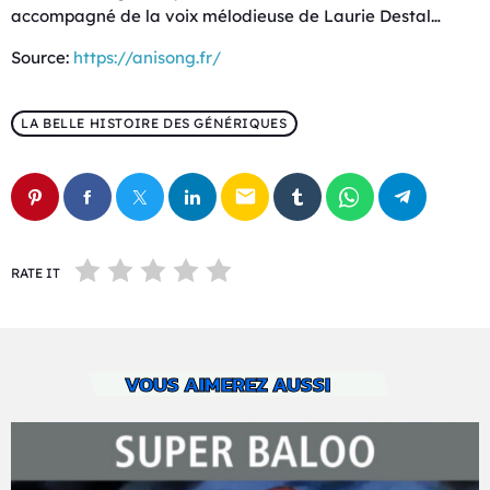
accompagné de la voix mélodieuse de Laurie Destal…
Source:
https://anisong.fr/
LA BELLE HISTOIRE DES GÉNÉRIQUES
email
RATE IT
VOUS AIMEREZ AUSSI