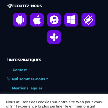
🎧 ÉCOUTEZ-NOUS
ℹ️ INFOS PRATIQUES
✉️
Contact
🦊
Qui sommes-nous ?
📄
Mentions légales
🔒
Confidentialité
Nous utilisons des cookies sur notre site Web pour vous
offrir l'expérience la plus pertinente en mémorisant
🛡️
RGPD