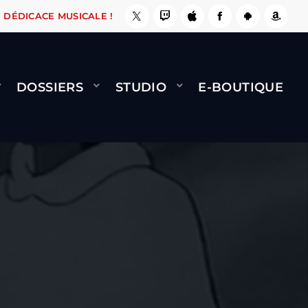
, ÇA LE FAIT !
NAMI
BERNARD MINET - FLY 
DÉDICACE MUSICALE !
DOSSIERS
STUDIO
E-BOUTIQUE