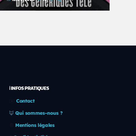
ℹ️ INFOS PRATIQUES
✉️
Contact
🦊
Qui sommes-nous ?
📄
Mentions légales