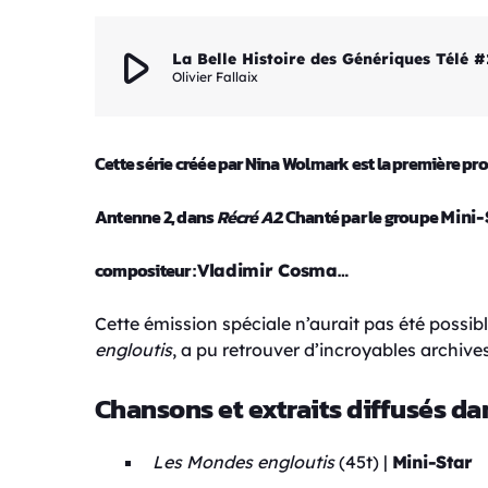
play_arrow
La Belle Histoire des Génériques Télé 
Olivier Fallaix
Cette série créée par Nina Wolmark est la première pro
Antenne 2, dans
Récré A2.
Chanté par le groupe
Mini-
compositeur :
…
Vladimir Cosma
Cette émission spéciale n’aurait pas été possibl
engloutis
, a pu retrouver d’incroyables archives.
Chansons et extraits diffusés da
Les Mondes engloutis
(45t) |
Mini-Star