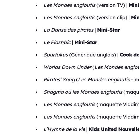
Les Mondes engloutis
(version TV) |
Mini
Les Mondes engloutis
(version clip) |
Min
La Danse des pirates
|
Mini-Star
Le Flashbic
|
Mini-Star
Spartakus
(Générique anglais) |
Cook d
Worlds Down Under
(
Les Mondes englou
Pirates’ Song
(
Les Mondes engloutis
– m
Shagma ou les Mondes engloutis
(maque
Les Mondes engloutis
(maquette Vladimi
Les Mondes engloutis
(maquette Vladimi
L’Hymne de la vie
|
Kids United Nouvell