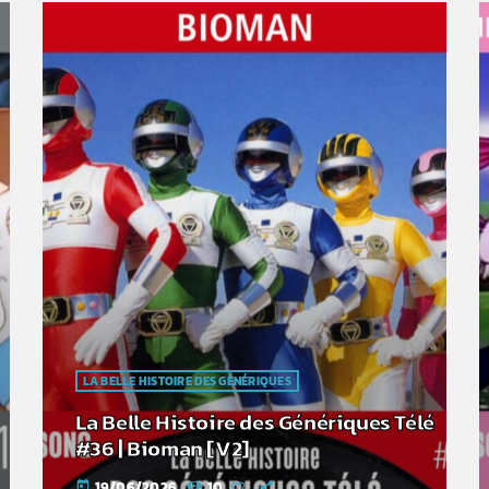
LA BELLE HISTOIRE DES GÉNÉRIQUES
La Belle Histoire des Génériques Télé
#36 | Bioman [V2]
19/06/2026
10
today