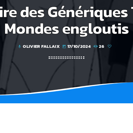
ire des Génériques 
Mondes engloutis
OLIVIER FALLAIX
17/10/2024
26
mic
today