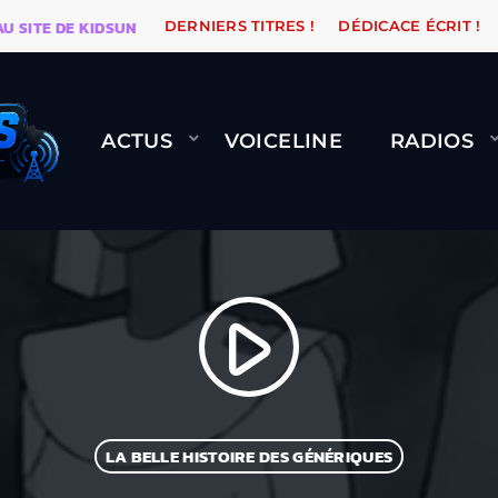
TE DE KIDSUNE
WARÉTRO
ORANGE ROAD QUI PASSE
DERNIERS TITRES !
DÉDICACE ÉCRIT !
ACTUS
VOICELINE
RADIOS
play_arrow
LA BELLE HISTOIRE DES GÉNÉRIQUES