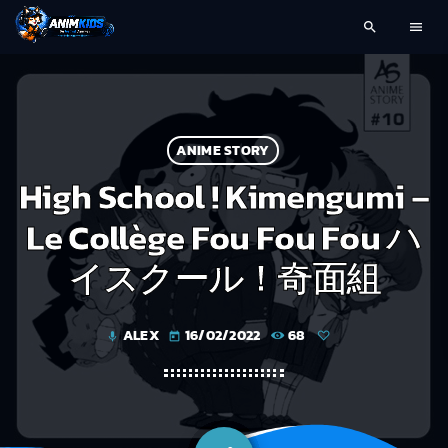
search
menu
ANIME STORY
High School ! Kimengumi –
Le Collège Fou Fou Fou ハ
イスクール！奇面組
ALEX
16/02/2022
68
mic
today