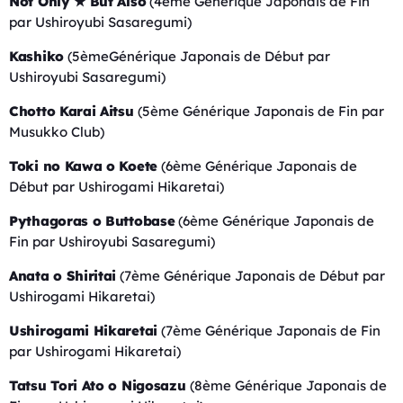
Not Only ★ But Also
(4ème Générique Japonais de Fin
par Ushiroyubi Sasaregumi)
Kashiko
(5èmeGénérique Japonais de Début par
Ushiroyubi Sasaregumi)
Chotto Karai Aitsu
(5ème Générique Japonais de Fin par
Musukko Club)
Toki no Kawa o Koete
(6ème Générique Japonais de
Début par Ushirogami Hikaretai)
Pythagoras o Buttobase
(6ème Générique Japonais de
Fin par Ushiroyubi Sasaregumi)
Anata o Shiritai
(7ème Générique Japonais de Début par
Ushirogami Hikaretai)
Ushirogami Hikaretai
(7ème Générique Japonais de Fin
par Ushirogami Hikaretai)
Tatsu Tori Ato o Nigosazu
(8ème Générique Japonais de