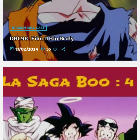
DRAGON BALL CAST
DBC98 : Film 11 Bio Broly
today
17/02/2024
55