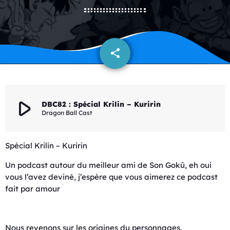
share
email
play_arrow
DBC82 : Spécial Krilin – Kuririn
Dragon Ball Cast
Spécial Krilin – Kuririn
Un podcast autour du meilleur ami de Son Gokû, eh oui
vous l’avez deviné, j’espère que vous aimerez ce podcast
fait par amour
Nous revenons sur les origines du personnages.