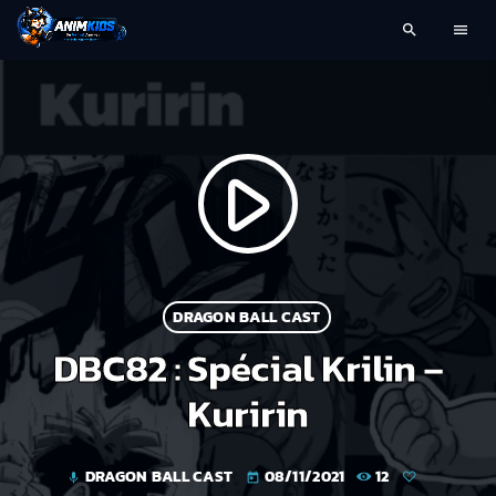
search
menu
play_arrow
DRAGON BALL CAST
DBC82 : Spécial Krilin –
Kuririn
DRAGON BALL CAST
08/11/2021
12
mic
today