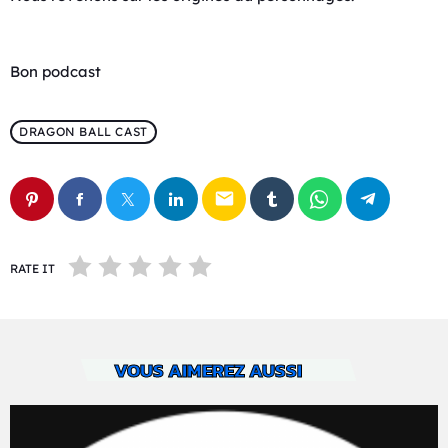
Bon podcast
DRAGON BALL CAST
email
RATE IT
VOUS AIMEREZ AUSSI