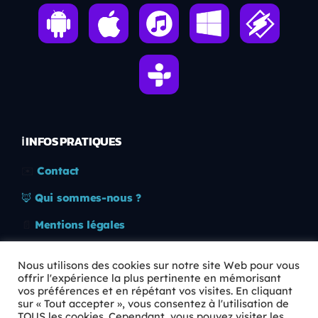
ℹ️ INFOS PRATIQUES
✉️
Contact
🦊
Qui sommes-nous ?
📄
Mentions légales
🔒
Confidentialité
Nous utilisons des cookies sur notre site Web pour vous
offrir l'expérience la plus pertinente en mémorisant
🛡️
RGPD
vos préférences et en répétant vos visites. En cliquant
sur « Tout accepter », vous consentez à l'utilisation de
Copyright © 2026 Animkids. Tous droits réservés.
TOUS les cookies. Cependant, vous pouvez visiter les