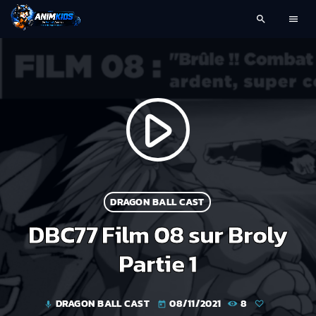
search
menu
play_arrow
DRAGON BALL CAST
DBC77 Film 08 sur Broly
Partie 1
DRAGON BALL CAST
08/11/2021
8
mic
today