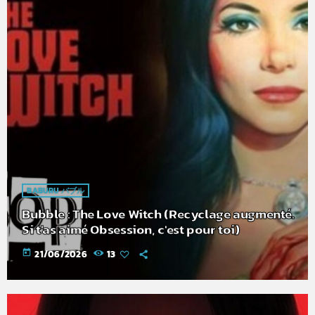
BABURU バブル
Bubble : The Love Witch (Recyclage augmenté.
Si t'as aimé Obsession, c'est pour toi)
today
21/06/2026
13