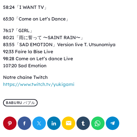
58:24「I WANT TV」
63:30「Come on Let’s Dance」
76:17「GIRL」
80:21「雨に誓って 〜SAINT RAIN〜」
83:55「SAD EMOTION」Version live T. Utsunomiya
92:33 Faire la Bise Live
98:28 Come on Let’s dance Live
107:20 Sad Emotion
Notre chaine Twitch
https://www.twitch.tv/yukigami
BABURU バブル
email