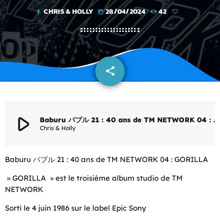
CHRIS & HOLLY
28/04/2024
42
mic
today
share
email
play_arrow
Baburu バブル 21 : 40 ans de TM NETWORK 04 : GORILLA
Chris & Holly
Baburu バブル 21 : 40 ans de TM NETWORK 04 : GORILLA
» GORILLA » est le troisième album studio de TM
NETWORK
Sorti le 4 juin 1986 sur le label Epic Sony