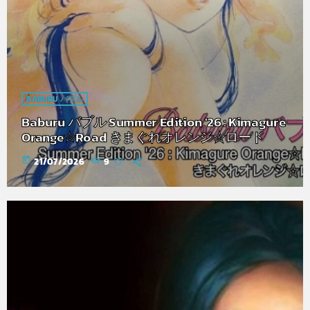
BABURU バブル
Baburu バブル Summer Edition '26 : Kimagure
Orange☆Road きまぐれオレンジ☆ロード
today
21/07/2026
9