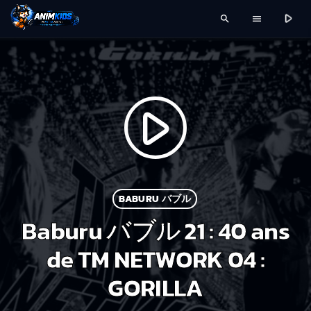
play_arrow
search
menu
play_arrow
BABURU バブル
Baburu バブル 21 : 40 ans
de TM NETWORK 04 :
GORILLA