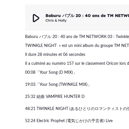
play_arrow
Baburu バブル 20 : 40 ans de TM NETWO
Chris & Holly
Baburu バブル 20 : 40 ans de TM NETWORK 03 : Twinkle
TWINKLE NIGHT » est un mini album du groupe TM NETW
Il dure 28 minutes et 06 secondes
Il a culminé au numéro 157 sur le classement Oricon lors d
00:08「Your Song (D MIX)」
19:03「Your Song (TWINKLE MIX)」
25:32 組曲 VAMPIRE HUNTER D
48:21 TWINKLE NIGHT (あるひとりのロマンティストの
52:24 Electric Prophet (電気じかけの予言者) Live