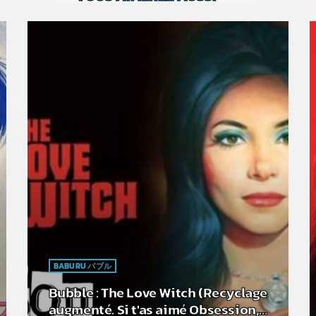
BABURU バブル
Bubble : The Love Witch (Recyclage
augmenté. Si t'as aimé Obsession,