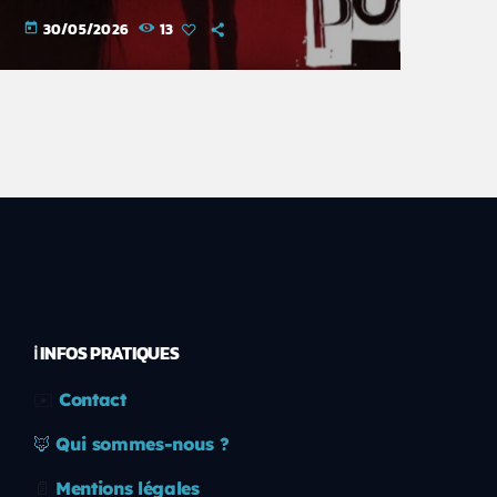
30/05/2026
13
today
ℹ️ INFOS PRATIQUES
✉️
Contact
🦊
Qui sommes-nous ?
📄
Mentions légales