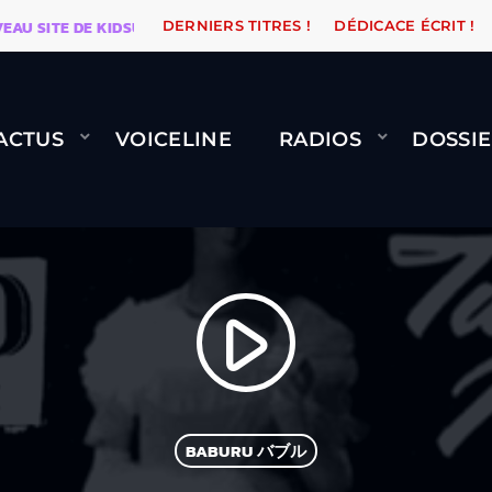
 SITE DE KIDSUNE
WARÉTRO
ORANGE ROAD QUI PAS
DERNIERS TITRES !
DÉDICACE ÉCRIT !
ACTUS
VOICELINE
RADIOS
DOSSIE
play_arrow
BABURU バブル