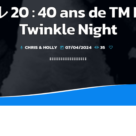
0 : 40 ans de TM
Twinkle Night
CHRIS & HOLLY
07/04/2024
35
mic
today