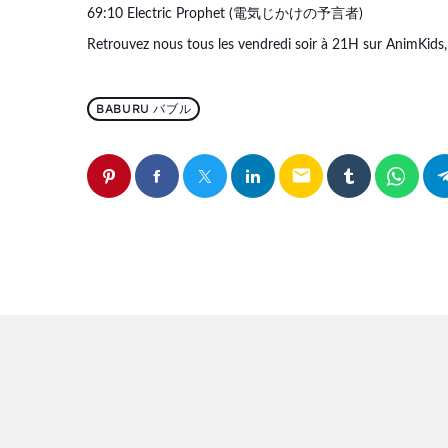
69:10 Electric Prophet (電気じかけの予言者)
Retrouvez nous tous les vendredi soir à 21H sur AnimKids,
BABURU バブル
email