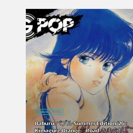
BABURU バブル
Baburu バブル Summer Edition '26 :
Kimagure Orange☆Road きまぐれオ