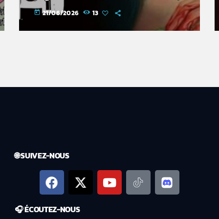
c'est pour toi)
21/06/2026
13
today
🌐 SUIVEZ-NOUS
🎧 ÉCOUTEZ-NOUS