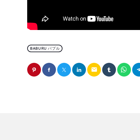
BABURU バブル
email