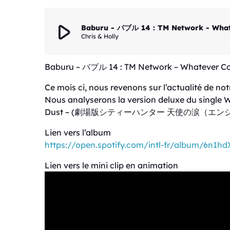
play_arrow
Baburu - バブル 14 : TM Network - Wha
Chris & Holly
Baburu – バブル 14 : TM Network – Whatever C
Ce mois ci, nous revenons sur l’actualité de n
Nous analyserons la version deluxe du single 
Dust – (劇場版シティーハンター 天使の涙（エンジェルダスト
Lien vers l’album
https://open.spotify.com/intl-fr/album/6
Lien vers le mini clip en animation