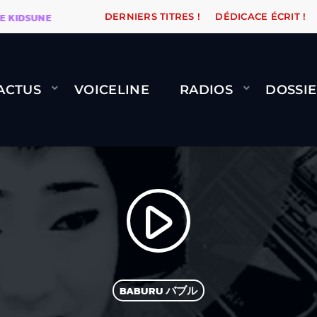
DSUNE
WARÉTRO
ORANGE ROAD QUI PASSE, ÇA LE F
DERNIERS TITRES !
DÉDICACE ÉCRIT !
ACTUS
VOICELINE
RADIOS
DOSSIE
play_arrow
BABURU バブル