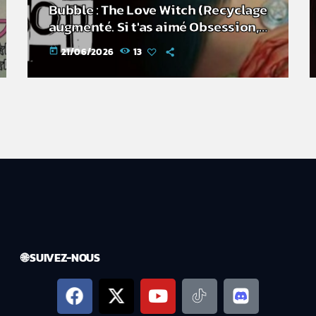
Bubble : The Love Witch (Recyclage
augmenté. Si t'as aimé Obsession,
c'est pour toi)
21/06/2026
13
today
🌐 SUIVEZ-NOUS