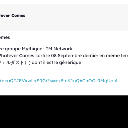
tever Comes
omes
otre groupe Mythique : TM Network
Whatever Comes sorti le 08 Septembre dernier en même tem
）) dont il est le générique
n1hdXqcaQTJEVxwLxS0Gr?si=ex3teK1uQ6ChOO-0MgUalA