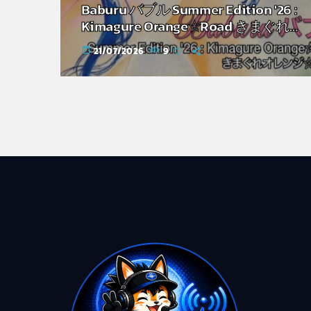
Baburu バブル Summer Edition '26 :
Kimagure Orange☆Road きまぐれオ
レンジ☆ロード
21/07/2026
9
today