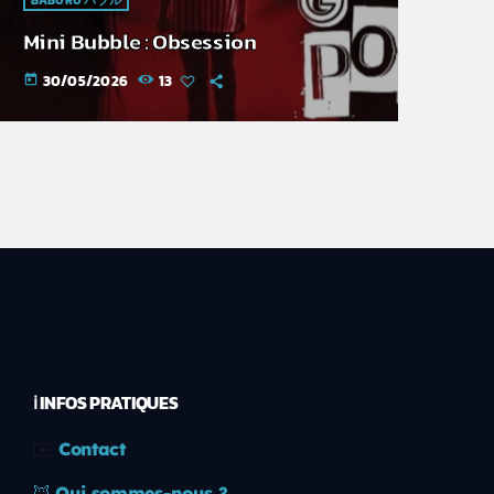
Mini Bubble : Obsession
30/05/2026
13
today
ℹ️ INFOS PRATIQUES
✉️
Contact
🦊
Qui sommes-nous ?