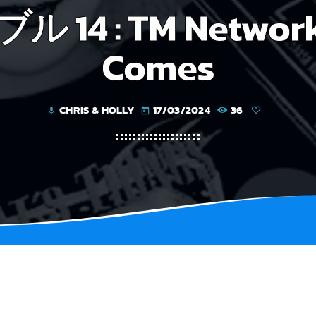
ブル 14 : TM Network
Comes
CHRIS & HOLLY
17/03/2024
36
mic
today