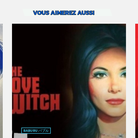
VOUS AIMEREZ AUSSI
BABURU バブル