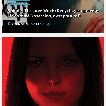
BABURU バブル
Bubble : The Love Witch (Recyclage augmenté.
Si t'as aimé Obsession, c'est pour toi)
today
21/06/2026
13