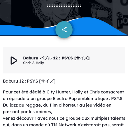
share
email
play_arrow
Baburu バブル 12 : PSY.S [サイズ]
Chris & Holly
Baburu 12 : PSY.S [サイズ]
Pour cet été dédié à City Hunter, Holly et Chris consacrent
un épisode à un groupe Electro Pop emblématique : PSY.S
Du jazz au reggae, du film d horreur au jeu vidéo en
passant par les animes,
venez découvrir avec nous ce groupe aux multiples talents
qui, dans un monde où TM Network n’existerait pas, serait