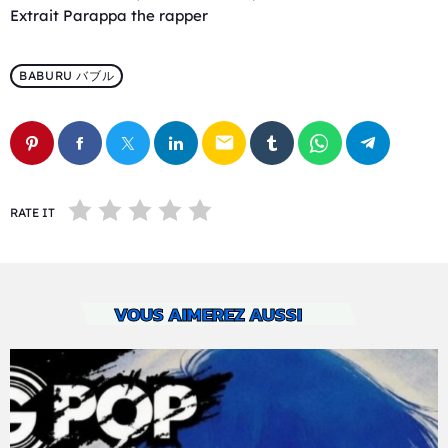
Extrait Parappa the rapper
BABURU バブル
email
RATE IT
VOUS AIMEREZ AUSSI