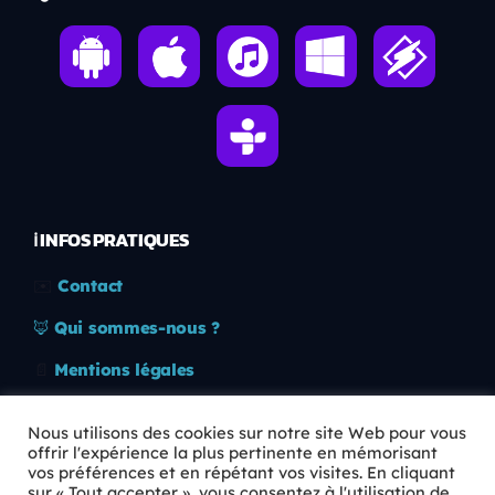
ℹ️ INFOS PRATIQUES
✉️
Contact
🦊
Qui sommes-nous ?
📄
Mentions légales
🔒
Confidentialité
Nous utilisons des cookies sur notre site Web pour vous
offrir l'expérience la plus pertinente en mémorisant
🛡️
RGPD
vos préférences et en répétant vos visites. En cliquant
sur « Tout accepter », vous consentez à l'utilisation de