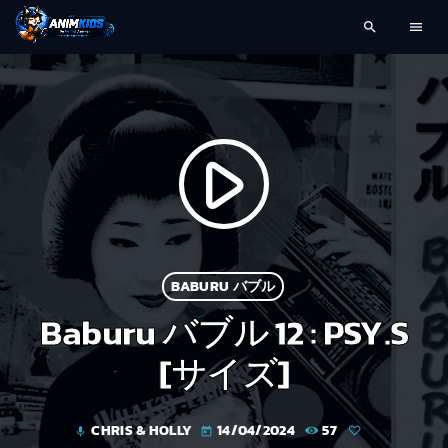
search
menu
play_arrow
BABURU バブル
Baburu バブル 12 : PSY.S
[サイズ]
CHRIS & HOLLY
14/04/2024
57
mic
today