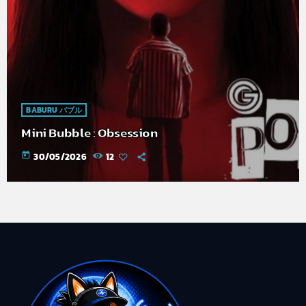
BABURU バブル
Mini Bubble : Obsession
today
30/05/2026
12