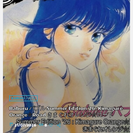
BABURU バブル
Baburu バブル Summer Edition '26 : Kimagure
Orange☆Road きまぐれオレンジ☆ロード
today
21/07/2026
8