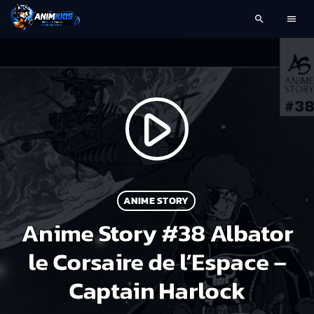
search
menu
play_arrow
ANIME STORY
Anime Story #38 Albator
le Corsaire de l’Espace –
Captain Harlock