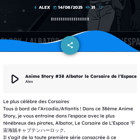
ALEX
14/08/2025
31
mic
today
share
email
play_arrow
Anime Story #38 Albator le Corsaire
Alex
Le plus célèbre des Corsaires
Tous à bord de l’Arcadia/Atlantis ! Dans ce 38ème Anime
Story, je vous entraine dans l’espace avec le plus
ténébreux des pirates, Albator, Le Corsaire de L’Espace 宇
宙海賊キャプテンハーロック.
Il s’agit de la toute première série consacrée à ce