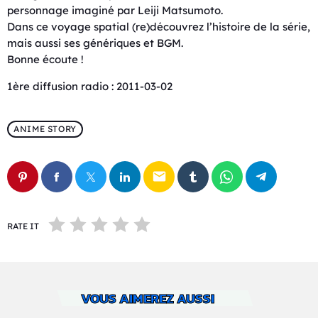
personnage imaginé par Leiji Matsumoto.
Dans ce voyage spatial (re)découvrez l’histoire de la série,
mais aussi ses génériques et BGM.
Bonne écoute !
1ère diffusion radio : 2011-03-02
ANIME STORY
email
RATE IT
VOUS AIMEREZ AUSSI