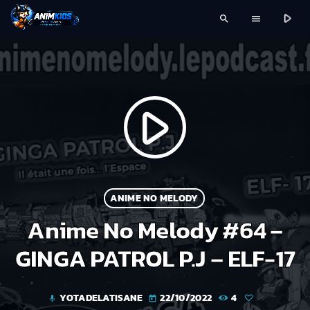
play_arrow
search
menu
play_arrow
ANIME NO MELODY
Anime No Melody #64 –
GINGA PATROL P.J – ELF-17
YOTADELATISANE
22/10/2022
4
mic
today