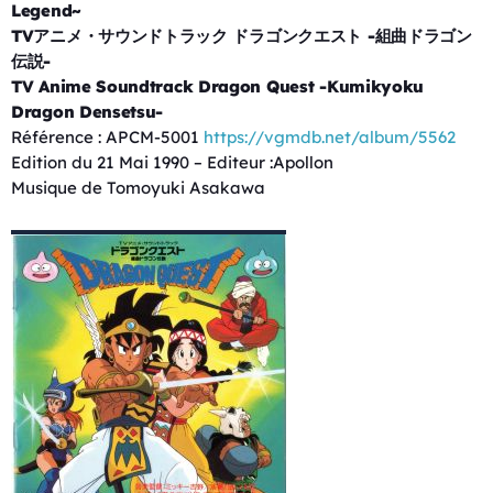
Legend~
TVアニメ・サウンドトラック ドラゴンクエスト -組曲ドラゴン
伝説-
TV Anime Soundtrack Dragon Quest -Kumikyoku
Dragon Densetsu-
Référence : APCM-5001
https://vgmdb.net/album/5562
Edition du 21 Mai 1990 – Editeur :Apollon
Musique de Tomoyuki Asakawa