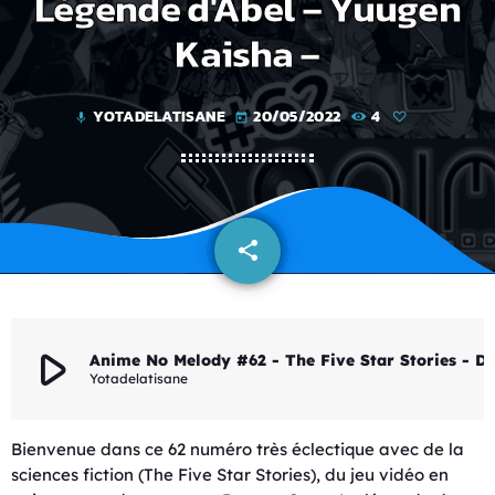
Légende d'Abel – Yuugen
Kaisha –
YOTADELATISANE
20/05/2022
4
mic
today
share
email
play_arrow
Anime No Melody #62 - The Five Star Stories - Dragon Quest Tv Ani
Yotadelatisane
Bienvenue dans ce 62 numéro très éclectique avec de la
sciences fiction (The Five Star Stories), du jeu vidéo en