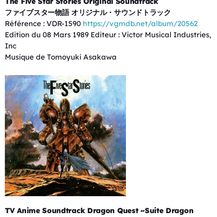
The Five Star Stories Original Soundtrack
ファイブスター物語 オリジナル・サウンドトラック
Référence : VDR-1590
https://vgmdb.net/album/20562
Edition du 08 Mars 1989 Editeur : Victor Musical Industries,
Inc
Musique de Tomoyuki Asakawa
TV Anime Soundtrack Dragon Quest ~Suite Dragon