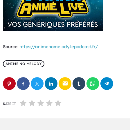
Source:
https://animenomelody.lepodcast.fr/
ANIME NO MELODY
email
RATE IT