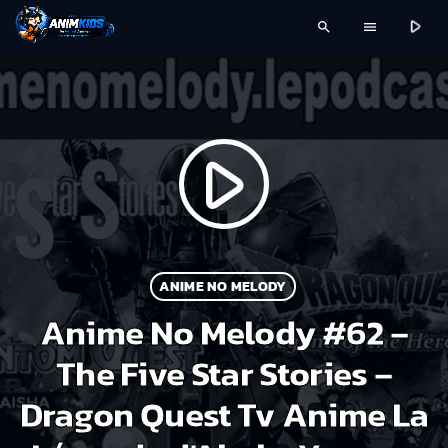
play_arrow
search
menu
play_arrow
ANIME NO MELODY
Anime No Melody #62 –
The Five Star Stories –
Dragon Quest Tv Anime La