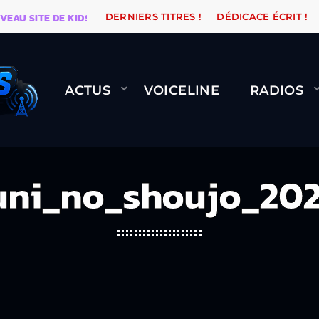
EAU SITE DE KIDSUNE
WARÉTRO
ORANGE ROAD QUI
DERNIERS TITRES !
DÉDICACE ÉCRIT !
ACTUS
VOICELINE
RADIOS
uni_no_shoujo_202