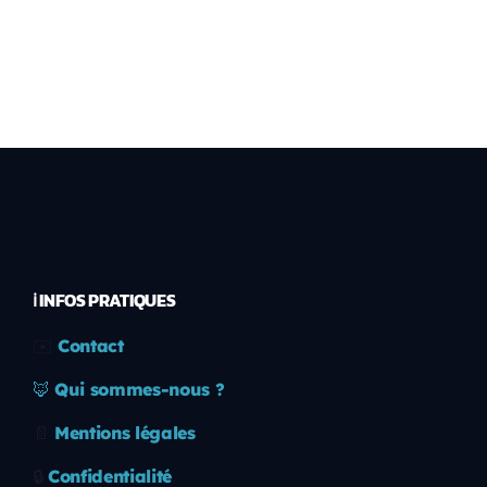
ℹ️ INFOS PRATIQUES
✉️
Contact
🦊
Qui sommes-nous ?
📄
Mentions légales
🔒
Confidentialité