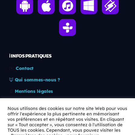
ℹ️ INFOS PRATIQUES
✉️
Contact
🦊
Qui sommes-nous ?
📄
Mentions légales
🔒
Confidentialité
Nous utilisons des cookies sur notre site Web pour vous
offrir l'expérience la plus pertinente en mémorisant
🛡️
RGPD
vos préférences et en répétant vos visites. En cliquant
sur « Tout accepter », vous consentez à l'utilisation de
Copyright © 2026 Animkids. Tous droits réservés.
TOUS les cookies. Cependant, vous pouvez visiter les