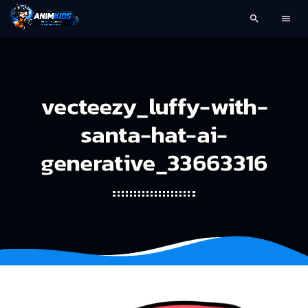
search
menu
vecteezy_luffy-with-
santa-hat-ai-
generative_33663316