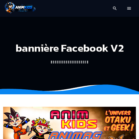
search
menu
bannière Facebook V2