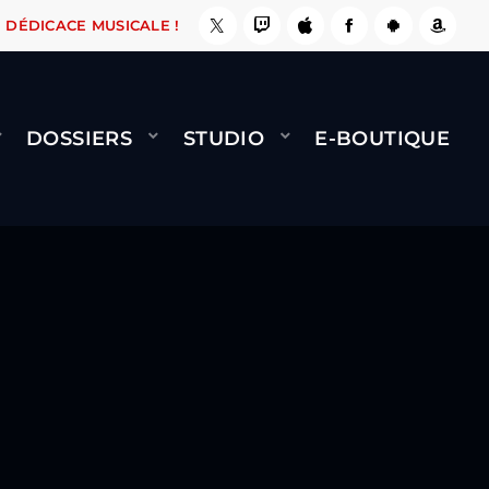
ASSE, ÇA LE FAIT !
NAMI
BERNARD MINET - 
DÉDICACE MUSICALE !
DOSSIERS
STUDIO
E-BOUTIQUE