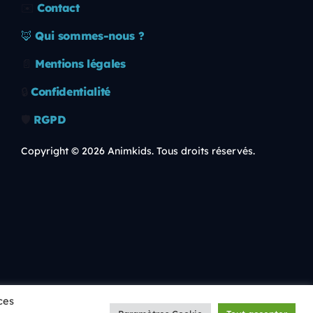
✉️
Contact
🦊
Qui sommes-nous ?
📄
Mentions légales
🔒
Confidentialité
🛡️
RGPD
Copyright © 2026 Animkids. Tous droits réservés.
ces