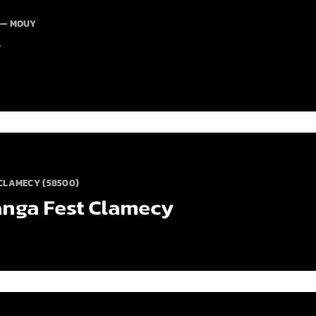
 — MOUY
y
CLAMECY (58500)
nga Fest Clamecy