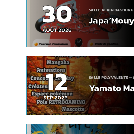
30
SALLE ALAIN BASHUNG
Japa’Mou
AOÛT 2026
12
SALLE POLYVALENTE — 
Yamato Ma
SEP 2026