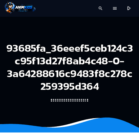
play_arrow
search
menu
93685fa_36eeef5ceb124c3
c95f13d27f8ab4c48-0-
3a64288616c9483f8c278c
259395d364