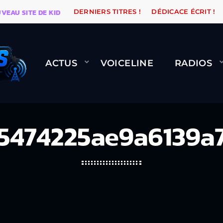
EAU SITE DE KIDSUNE
WARÉTRO
ORANGE ROAD QUI
DERNIERS TITRES !
DÉDICACE ÉCRIT !
ACTUS
VOICELINE
RADIOS
c5474225ae9a6139a