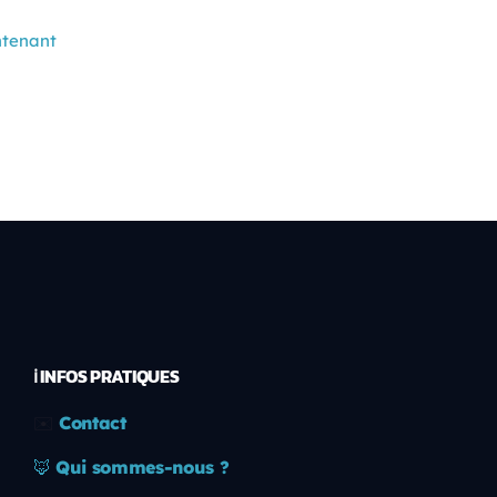
ntenant
ℹ️ INFOS PRATIQUES
✉️
Contact
🦊
Qui sommes-nous ?