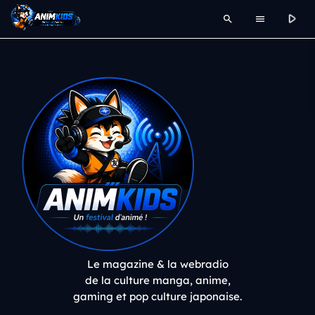
play_arrow
search
menu
Le magazine & la webradio
de la culture manga, anime,
gaming et pop culture japonaise.