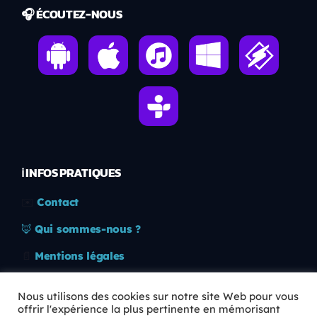
🎧 ÉCOUTEZ-NOUS
ℹ️ INFOS PRATIQUES
✉️
Contact
🦊
Qui sommes-nous ?
📄
Mentions légales
🔒
Confidentialité
Nous utilisons des cookies sur notre site Web pour vous
offrir l'expérience la plus pertinente en mémorisant
🛡️
RGPD