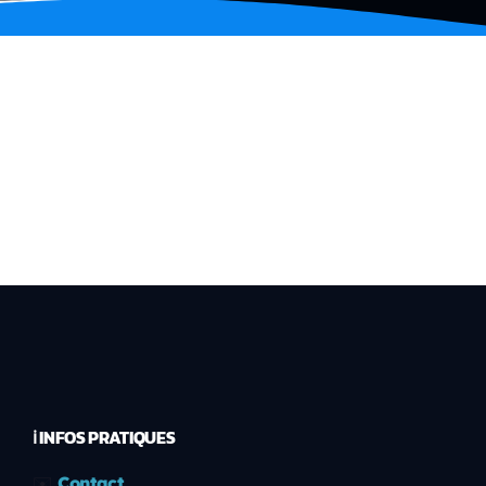
ℹ️ INFOS PRATIQUES
✉️
Contact