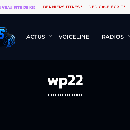
VEAU SITE DE KIDSUNE
WARÉTRO
ORANGE ROAD QU
DERNIERS TITRES !
DÉDICACE ÉCRIT !
ACTUS
VOICELINE
RADIOS
wp22