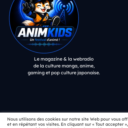
Le magazine & la webradio
de la culture manga, anime,
gaming et pop culture japonaise.
Nous utilisons des cookies sur notre site Web pour vous of
play_arrow
Inspecteur Gadget
et en répétant vos visites. En cliquant sur « Tout accepter 