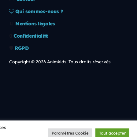
🦊
Qui sommes-nous ?
📄
Mentions légales
🔒
Confidentialité
🛡️
RGPD
Copyright © 2026 Animkids. Tous droits réservés.
ces
playlist_play
volume_up
Paramètres Cookie
Tout accepter
00:00