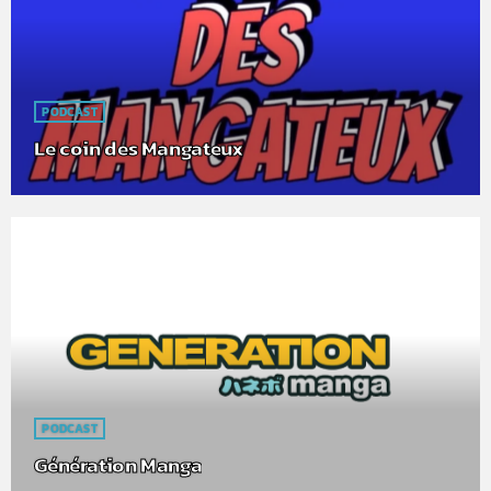
PODCAST
Le coin des Mangateux
PODCAST
Génération Manga