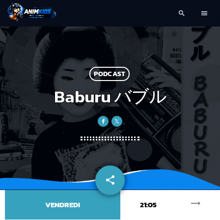
search
menu
PODCAST
Baburu バブル
share
email
trending_flat
VENDREDI
21:05