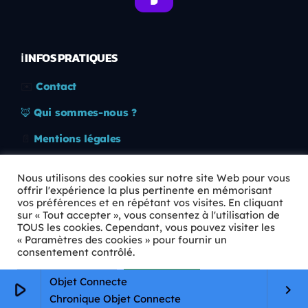
ℹ️ INFOS PRATIQUES
✉️
Contact
🦊
Qui sommes-nous ?
📄
Mentions légales
🔒
Confidentialité
Nous utilisons des cookies sur notre site Web pour vous
offrir l'expérience la plus pertinente en mémorisant
🛡️
RGPD
vos préférences et en répétant vos visites. En cliquant
sur « Tout accepter », vous consentez à l'utilisation de
Copyright © 2026 Animkids. Tous droits réservés.
TOUS les cookies. Cependant, vous pouvez visiter les
« Paramètres des cookies » pour fournir un
consentement contrôlé.
Paramètres Cookie
Tout accepter
Objet Connecte
play_arrow
keyboard_arrow_right
Chronique Objet Connecte