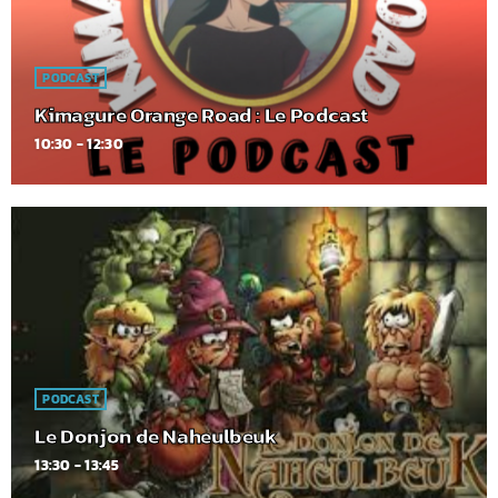
PODCAST
Kimagure Orange Road : Le Podcast
10:30 - 12:30
PODCAST
Le Donjon de Naheulbeuk
13:30 - 13:45