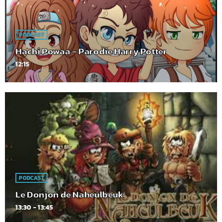
PODCAST
Hachi Powaa – Parodie Harry Potter
12:15
PODCAST
Le Donjon de Naheulbeuk
13:30 - 13:45