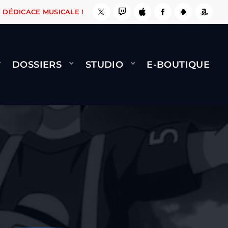
 CE SITE ! ????
J-F
ARIANE - DRAGON BALL 
DÉDICACE MUSICALE !
DOSSIERS
STUDIO
E-BOUTIQUE