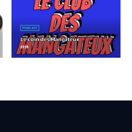
PODCAST
Le coin des Mangateux
21:15