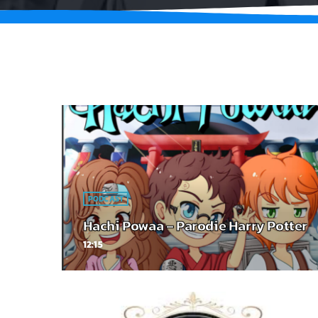
PODCAST
Hachi Powaa – Parodie Harry Potter
12:15