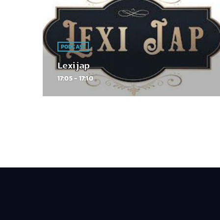
PODCAST
Lexijap
17:05 - 17:10