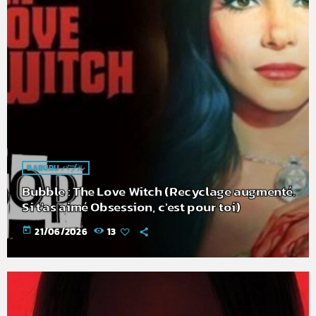
BABURU バブル
Bubble : The Love Witch (Recyclage augmenté.
Si t'as aimé Obsession, c'est pour toi)
today
21/06/2026
13