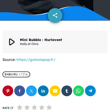
share
email
play_arrow
Mini Bubble : Hurlevent
Holly et Chris
Source:
https://galaxiepop.fr/
BABURU バブル
email
RATE IT