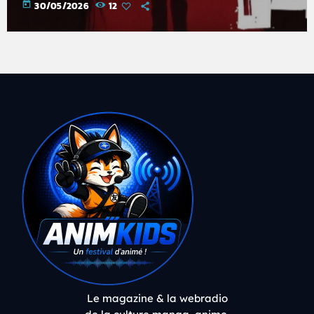
today
30/05/2026
12
Le magazine & la webradio