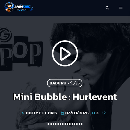
search
menu
play_arrow
BABURU バブル
Mini Bubble : Hurlevent
HOLLY ET CHRIS
07/03/2026
3
mic
today