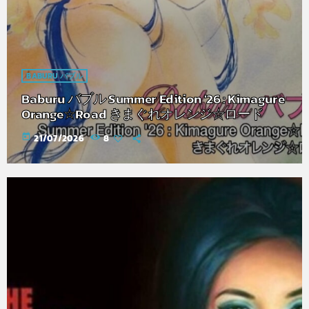
BABURU バブル
Baburu バブル Summer Edition '26 : Kimagure
Orange☆Road きまぐれオレンジ☆ロード
today
21/07/2026
8