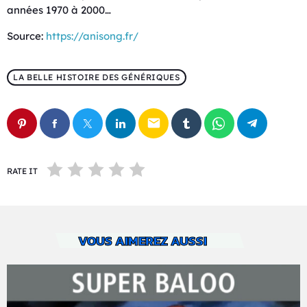
années 1970 à 2000…
Source:
https://anisong.fr/
LA BELLE HISTOIRE DES GÉNÉRIQUES
email
RATE IT
VOUS AIMEREZ AUSSI