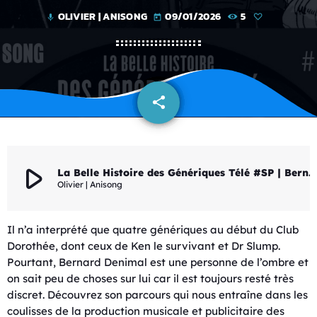
OLIVIER | ANISONG
09/01/2026
5
mic
today
share
email
play_arrow
La Belle Histoire des Génériques Télé #SP | Bernard Denimal
Olivier | Anisong
Il n’a interprété que quatre génériques au début du Club
Dorothée, dont ceux de Ken le survivant et Dr Slump.
Pourtant, Bernard Denimal est une personne de l’ombre et
on sait peu de choses sur lui car il est toujours resté très
discret. Découvrez son parcours qui nous entraîne dans les
coulisses de la production musicale et publicitaire des