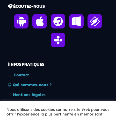
🎧 ÉCOUTEZ-NOUS
ℹ️ INFOS PRATIQUES
✉️
Contact
🦊
Qui sommes-nous ?
📄
Mentions légales
🔒
Confidentialité
Nous utilisons des cookies sur notre site Web pour vous
offrir l'expérience la plus pertinente en mémorisant
🛡️
RGPD