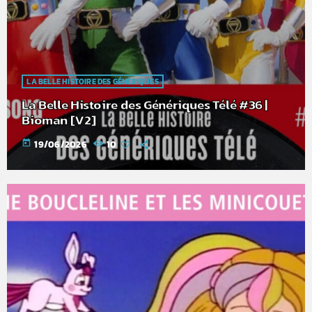
LA BELLE HISTOIRE DES GÉNÉRIQUES
La Belle Histoire des Génériques Télé #36 |
Bioman [V2]
today
19/06/2026
10